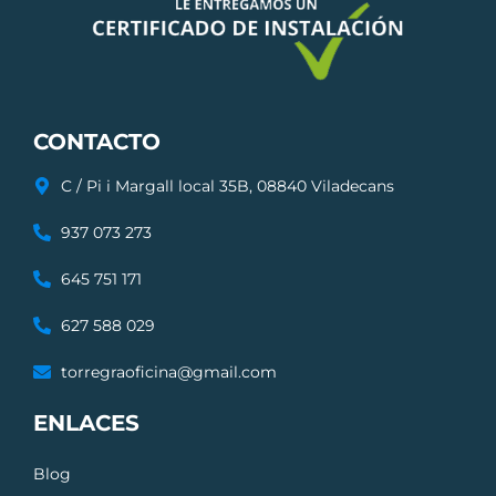
CONTACTO
C / Pi i Margall local 35B, 08840 Viladecans
937 073 273
645 751 171
627 588 029
torregraoficina@gmail.com
ENLACES
Blog