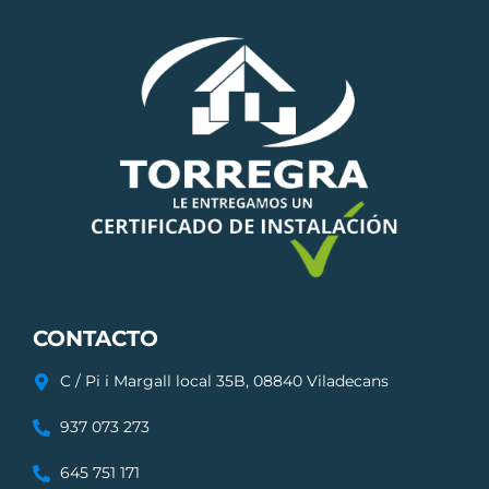
CONTACTO
C / Pi i Margall local 35B, 08840 Viladecans
937 073 273
645 751 171