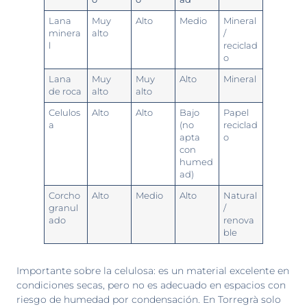
Lana
Muy
Alto
Medio
Mineral
minera
alto
/
l
reciclad
o
Lana
Muy
Muy
Alto
Mineral
de roca
alto
alto
Celulos
Alto
Alto
Bajo
Papel
a
(no
reciclad
apta
o
con
humed
ad)
Corcho
Alto
Medio
Alto
Natural
granul
/
ado
renova
ble
Importante sobre la celulosa: es un material excelente en
condiciones secas, pero no es adecuado en espacios con
riesgo de humedad por condensación. En Torregrà solo