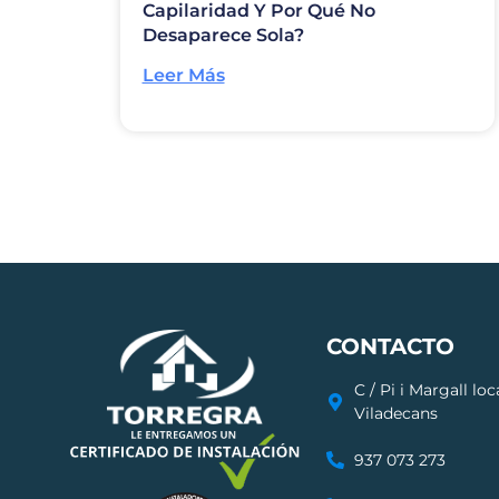
Capilaridad Y Por Qué No
Desaparece Sola?
Leer Más
CONTACTO
C / Pi i Margall lo
Viladecans
937 073 273