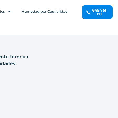
645 751
ios
Humedad por Capilaridad
171
ento térmico
idades.