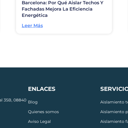
Barcelona: Por Qué Aislar Techos Y
Fachadas Mejora La Eficiencia
Energética
Leer Más
ENLACES
SERVICI
cal 35B, 08840
Blog
Aislamiento 
Quienes somos
Aislamiento 
Aviso Legal
Aislamiento 