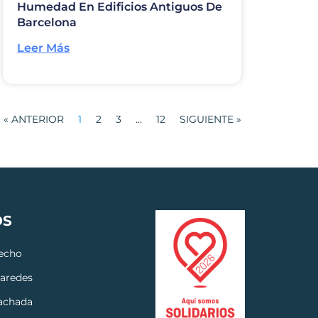
Humedad En Edificios Antiguos De
Barcelona
Leer Más
« ANTERIOR
1
2
3
…
12
SIGUIENTE »
OS
techo
paredes
fachada