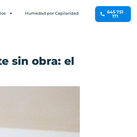
645 751
ios
Humedad por Capilaridad
171
 sin obra: el