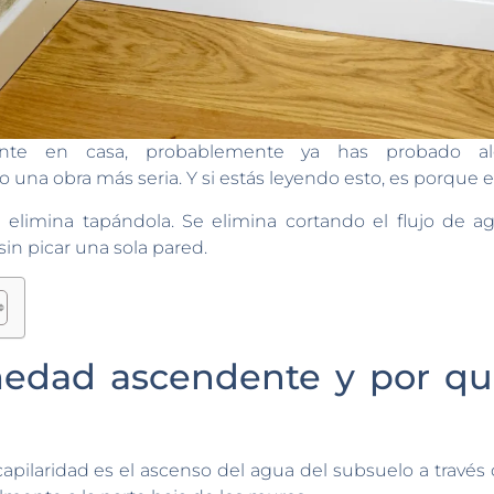
te en casa, probablemente ya has probado algo
 una obra más seria. Y si estás leyendo esto, es porque 
limina tapándola. Se elimina cortando el flujo de a
in picar una sola pared.
edad ascendente y por qué
ilaridad es el ascenso del agua del subsuelo a través d