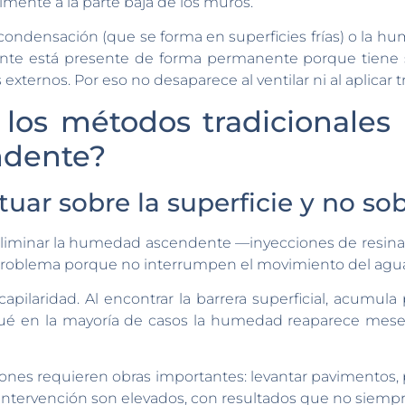
lmente a la parte baja de los muros.
ondensación (que se forma en superficies frías) o la hu
ente está presente de forma permanente porque tiene su
 externos. Por eso no desaparece al ventilar ni al aplicar 
 los métodos tradicionales 
dente?
uar sobre la superficie y no so
eliminar la humedad ascendente —inyecciones de resinas,
problema porque no interrumpen el movimiento del agua
pilaridad. Al encontrar la barrera superficial, acumula 
 qué en la mayoría de casos la humedad reaparece mes
es requieren obras importantes: levantar pavimentos, pic
intervención son elevados, con resultados que no siemp