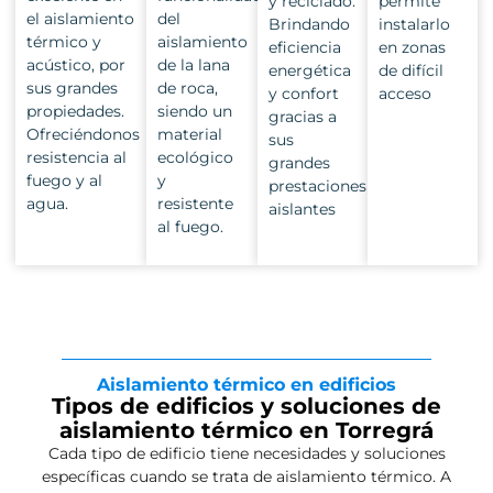
y reciclado.
permite
el aislamiento
del
Brindando
instalarlo
térmico y
aislamiento
eficiencia
en zonas
acústico, por
de la lana
energética
de difícil
sus grandes
de roca,
y confort
acceso
propiedades.
siendo un
gracias a
Ofreciéndonos
material
sus
resistencia al
ecológico
grandes
fuego y al
y
prestaciones
agua.
resistente
aislantes
al fuego.
Aislamiento térmico en edificios
Tipos de edificios y soluciones de
aislamiento térmico en Torregrá
Cada tipo de edificio tiene necesidades y soluciones
específicas cuando se trata de aislamiento térmico. A