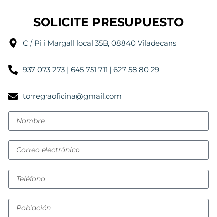
SOLICITE PRESUPUESTO
C / Pi i Margall local 35B, 08840 Viladecans
937 073 273 | 645 751 711 | 627 58 80 29
torregraoficina@gmail.com