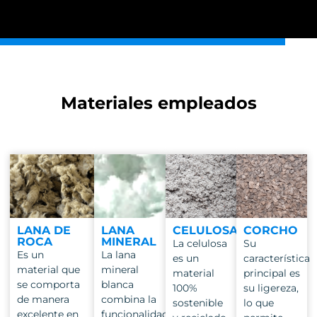
Materiales empleados
LANA DE
LANA
CELULOSA
CORCHO
ROCA
MINERAL
La celulosa
Su
Es un
La lana
es un
característica
material que
mineral
material
principal es
se comporta
blanca
100%
su ligereza,
de manera
combina la
sostenible
lo que
excelente en
funcionalidad