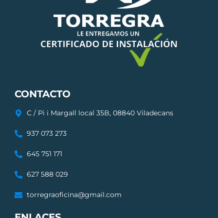
CONTACTO
C / Pi i Margall local 35B, 08840 Viladecans
937 073 273
645 751 171
627 588 029
torregraoficina@gmail.com
ENLACES