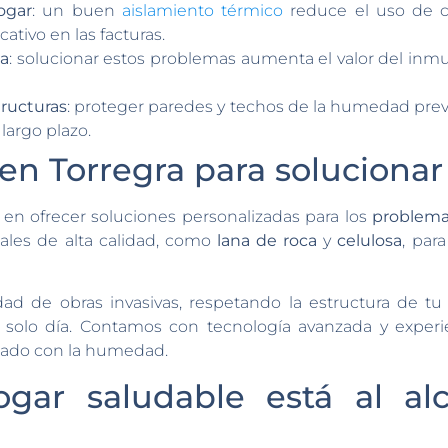
ogar
: un buen
aislamiento térmico
reduce el uso de ca
ativo en las facturas.
da
: solucionar estos problemas aumenta el valor del inmu
tructuras
: proteger paredes y techos de la humedad pre
largo plazo.
 en Torregra para solucion
s en ofrecer soluciones personalizadas para los
problema
iales de alta calidad, como
lana de roca
y
celulosa
, par
ad de obras invasivas, respetando la estructura de t
 solo día. Contamos con tecnología avanzada y experi
nado con la humedad.
ogar saludable está al a