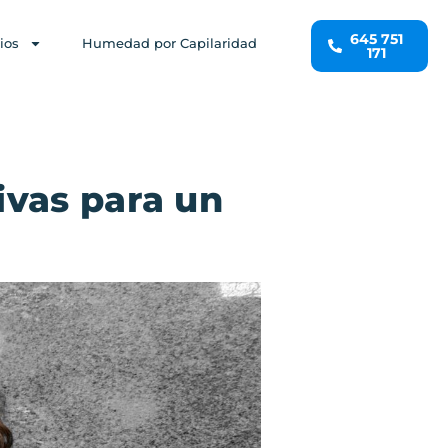
645 751
ios
Humedad por Capilaridad
171
ivas para un