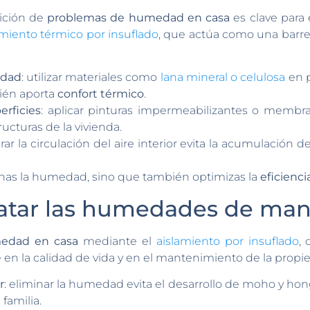
rición de
problemas de humedad en casa
es clave para 
amiento térmico por insuflado
, que actúa como una barre
edad
: utilizar materiales como
lana mineral o celulosa
en p
ién aporta
confort térmico
.
rficies
: aplicar pinturas impermeabilizantes o membra
ructuras de la vivienda.
rar la circulación del aire interior evita la acumulació
inas la humedad, sino que también optimizas la
eficienci
ratar las humedades de man
edad en casa
mediante el
aislamiento por insuflado
, 
en la calidad de vida y en el mantenimiento de la propi
r
: eliminar la humedad evita el desarrollo de moho y hon
familia.