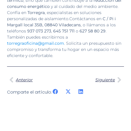
térmico
, sino que también contribuye a la
reducción del
consumo energético
y al cuidado del medio ambiente.
Confía en
Torregra
, especialistas en soluciones
personalizadas de aislamiento.Contáctanos en
C / Pi i
Margall local 35B, 08840 Viladecans
, o llámanos a los
teléfonos
937 073 273
,
645 751 711
o
627 58 80 29
.
También puedes escribirnos a
torregraoficina@gmail.com
. Solicita un presupuesto sin
compromiso y transforma tu hogar en un espacio más
eficiente y confortable.
Anterior
Siguiente
Comparte el artículo: