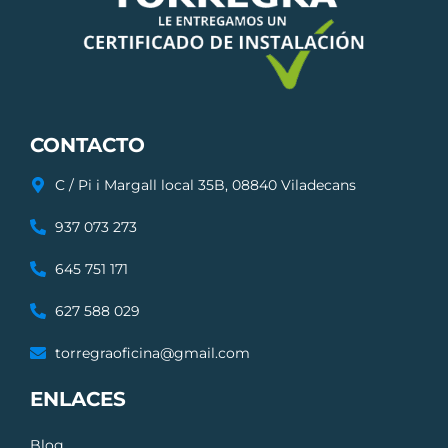
CONTACTO
C / Pi i Margall local 35B, 08840 Viladecans
937 073 273
645 751 171
627 588 029
torregraoficina@gmail.com
ENLACES
Blog