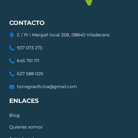
CONTACTO
C / Pi i Margall local 35B, 08840 Viladecans
937 073 273
645 751 171
627 588 029
torregraoficina@gmail.com
ENLACES
Blog
Quienes somos