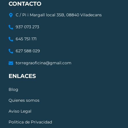
CONTACTO
C / Pi i Margall local 35B, 08840 Viladecans
937 073 273
645 751 171
627 588 029
torregraoficina@gmail.com
ENLACES
Blog
Quienes somos
Aviso Legal
Política de Privacidad