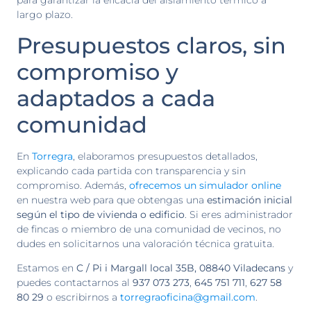
para garantizar la eficacia del aislamiento térmico a
largo plazo.
Presupuestos claros, sin
compromiso y
adaptados a cada
comunidad
En
Torregra
, elaboramos presupuestos detallados,
explicando cada partida con transparencia y sin
compromiso. Además,
ofrecemos un simulador online
en nuestra web para que obtengas una
estimación inicial
según el tipo de vivienda o edificio
. Si eres administrador
de fincas o miembro de una comunidad de vecinos, no
dudes en solicitarnos una valoración técnica gratuita.
Estamos en
C / Pi i Margall local 35B, 08840 Viladecans
y
puedes contactarnos al
937 073 273
,
645 751 711
,
627 58
80 29
o escribirnos a
torregraoficina@gmail.com
.