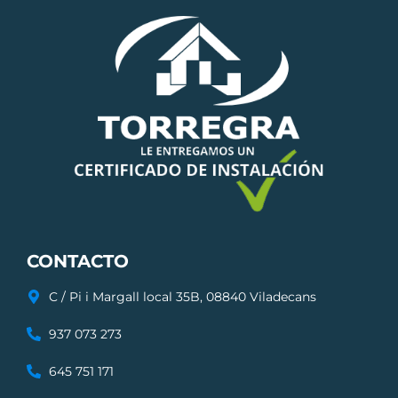
CONTACTO
C / Pi i Margall local 35B, 08840 Viladecans
937 073 273
645 751 171