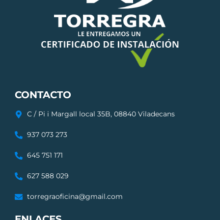
CONTACTO
C / Pi i Margall local 35B, 08840 Viladecans
937 073 273
645 751 171
627 588 029
torregraoficina@gmail.com
ENLACES