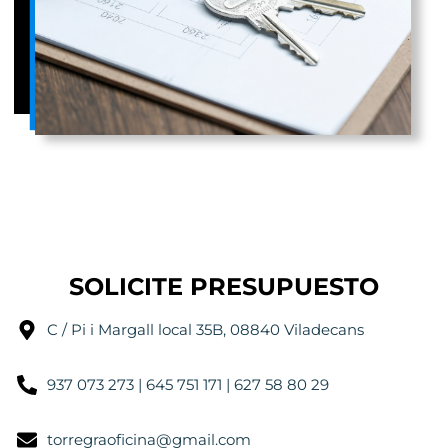
SOLICITE PRESUPUESTO
C / Pi i Margall local 35B, 08840 Viladecans
937 073 273 | 645 751 171 | 627 58 80 29
torregraoficina@gmail.com