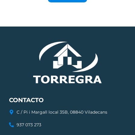
CONTACTO
C / Pi i Margall local 35B, 08840 Viladecans
937 073 273