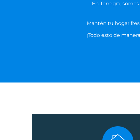
En Torregra, somos 
Mantén tu hogar fresc
¡Todo esto de manera 