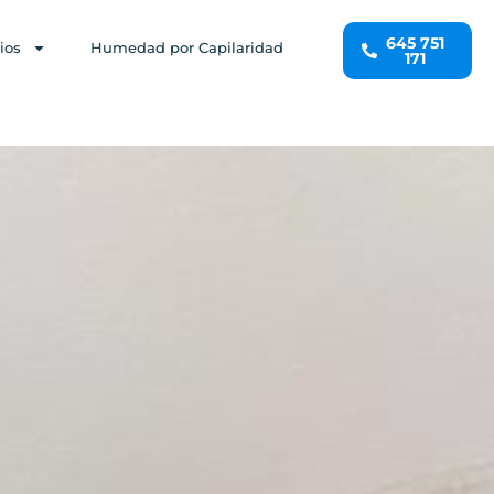
645 751
ios
Humedad por Capilaridad
171