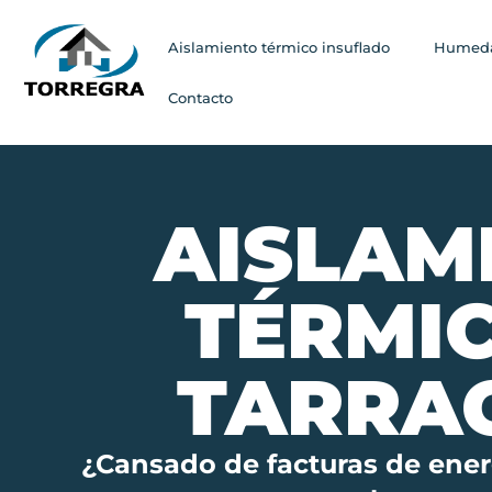
Aislamiento térmico insuflado
Humeda
Contacto
AISLAM
TÉRMI
TARRA
¿Cansado de facturas de ener