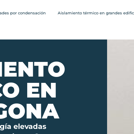
des por condensación
Aislamiento térmico en grandes edific
IENTO
CO EN
GONA
gía elevadas