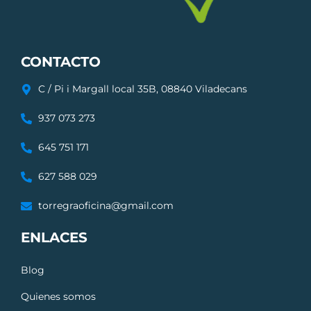
CONTACTO
C / Pi i Margall local 35B, 08840 Viladecans
937 073 273
645 751 171
627 588 029
torregraoficina@gmail.com
ENLACES
Blog
Quienes somos