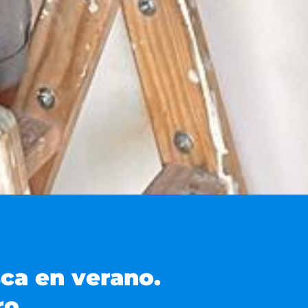
sca en verano.
ro.