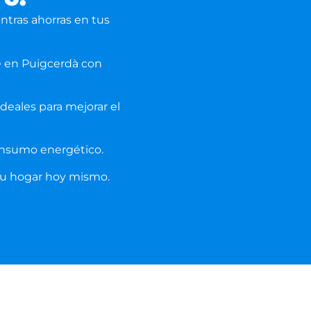
entras ahorras en tus
e en
Puigcerdà
con
 ideales para mejorar el
onsumo energético.
tu hogar hoy mismo.