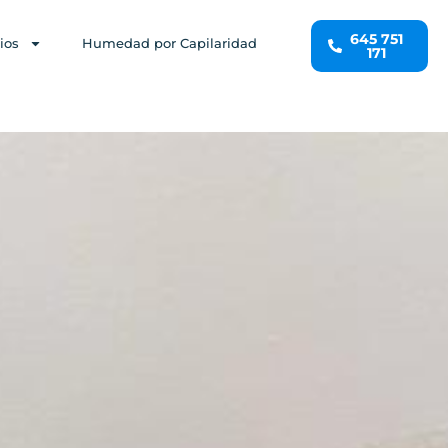
645 751
ios
Humedad por Capilaridad
171