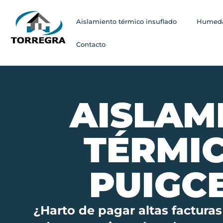
Aislamiento térmico insuflado
Humeda
Contacto
AISLAM
TÉRMI
PUIGC
¿Harto de pagar altas facturas