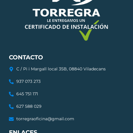
CONTACTO
C / Pi i Margall local 35B, 08840 Viladecans
937 073 273
645 751 171
627 588 029
torregraoficina@gmail.com
ENLACES