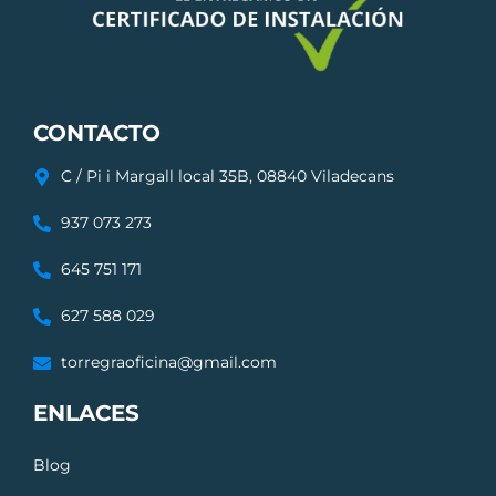
CONTACTO
C / Pi i Margall local 35B, 08840 Viladecans
937 073 273
645 751 171
627 588 029
torregraoficina@gmail.com
ENLACES
Blog