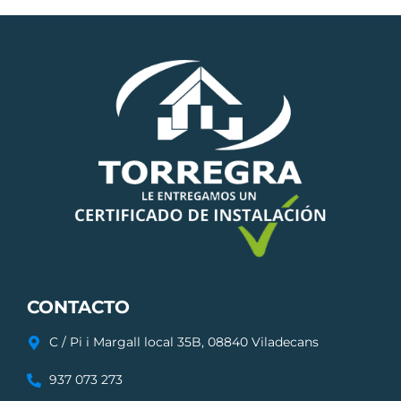
CONTACTO
C / Pi i Margall local 35B, 08840 Viladecans
937 073 273