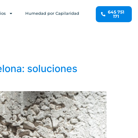
645 751
ios
Humedad por Capilaridad
171
lona: soluciones