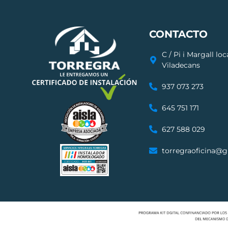
CONTACTO
C / Pi i Margall lo
Viladecans
937 073 273
645 751 171
627 588 029
torregraoficina@