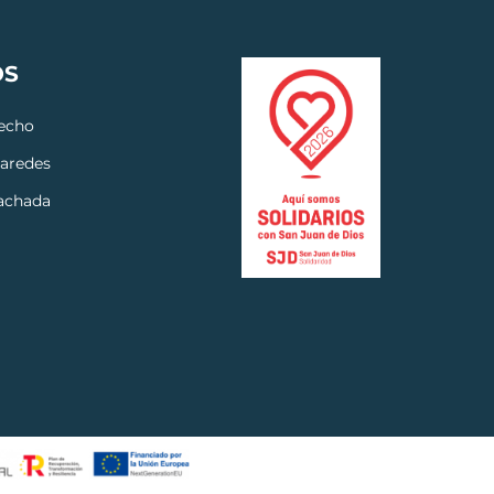
OS
techo
paredes
fachada