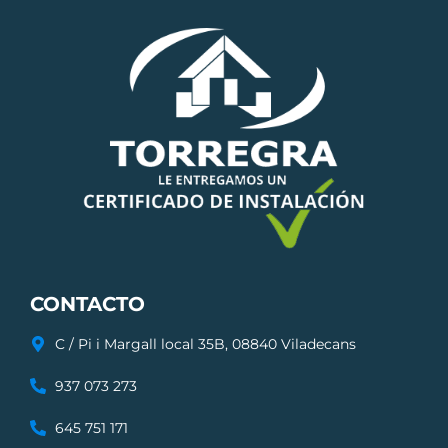
CONTACTO
C / Pi i Margall local 35B, 08840 Viladecans
937 073 273
645 751 171