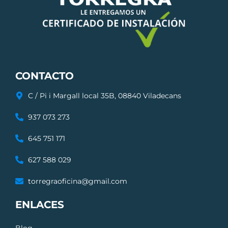
CONTACTO
C / Pi i Margall local 35B, 08840 Viladecans
937 073 273
645 751 171
627 588 029
torregraoficina@gmail.com
ENLACES