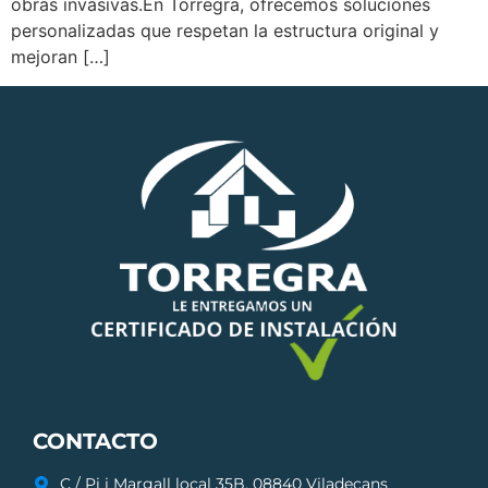
obras invasivas.En Torregra, ofrecemos soluciones
personalizadas que respetan la estructura original y
mejoran […]
CONTACTO
C / Pi i Margall local 35B, 08840 Viladecans