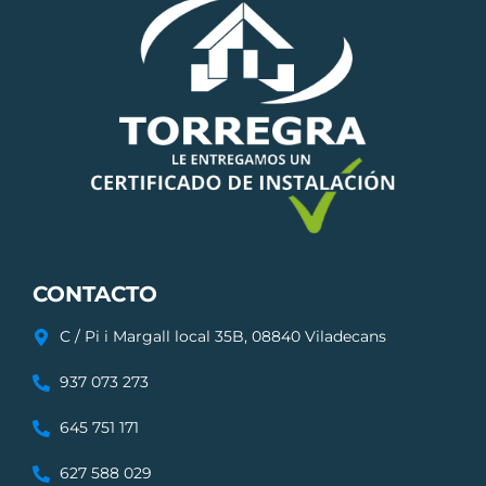
CONTACTO
C / Pi i Margall local 35B, 08840 Viladecans
937 073 273
645 751 171
627 588 029