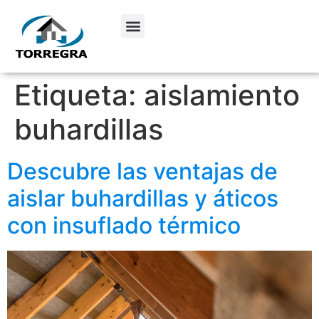
Etiqueta:
aislamiento
buhardillas
Descubre las ventajas de
aislar buhardillas y áticos
con insuflado térmico