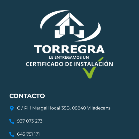
CONTACTO
C / Pi i Margall local 35B, 08840 Viladecans
937 073 273
645 751 171