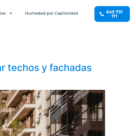
645 751
ios
Humedad por Capilaridad
171
ar techos y fachadas