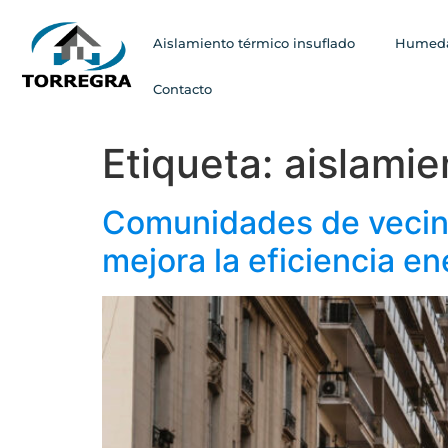
Aislamiento térmico insuflado
Humeda
Contacto
Etiqueta:
aislamie
Comunidades de vecino
mejora la eficiencia en