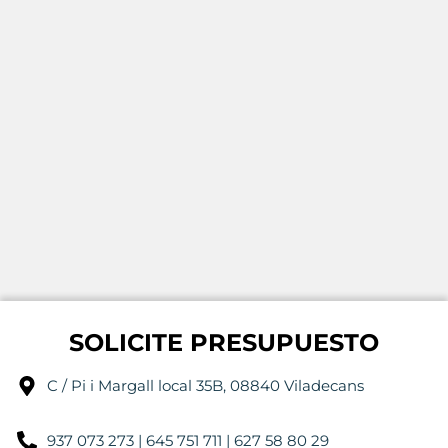
SOLICITE PRESUPUESTO
C / Pi i Margall local 35B, 08840 Viladecans
937 073 273 | 645 751 711 | 627 58 80 29