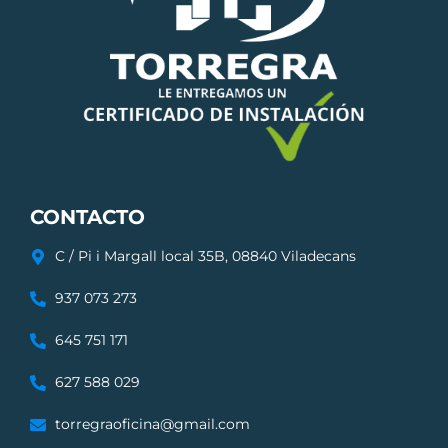
CONTACTO
C / Pi i Margall local 35B, 08840 Viladecans
937 073 273
645 751 171
627 588 029
torregraoficina@gmail.com